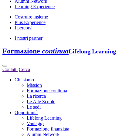
Alumni Network
Learning Experience
Costruire insieme
Plus Experience
I percorsi
I nostri partner
Formazione
continua
Lifelong Learning
Contatti
Cerca
Chi siamo
Mission
Formazione continua
La ricerca
Le Alte Scuole
Le sedi
Opportunità
Lifelong Learning
Vantaggi
Formazione finanziata
Alumni Network